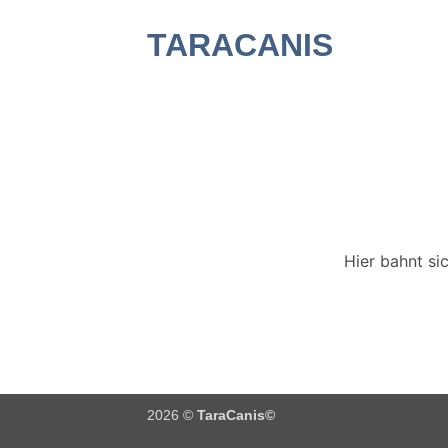
Zum
TARACANIS
Inhalt
springen
Hier bahnt si
2026 ©
TaraCanis©