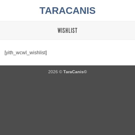
Zum
TARACANIS
Inhalt
springen
WISHLIST
[yith_wcwl_wishlist]
2026 ©
TaraCanis©