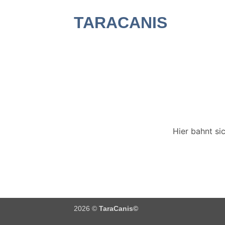
Zum
TARACANIS
Inhalt
springen
Hier bahnt si
2026 ©
TaraCanis©