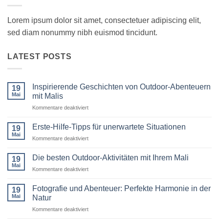
Lorem ipsum dolor sit amet, consectetuer adipiscing elit,
sed diam nonummy nibh euismod tincidunt.
LATEST POSTS
Inspirierende Geschichten von Outdoor-Abenteuern
19
Mai
mit Malis
für
Kommentare deaktiviert
Inspirierende
Geschichten
Erste-Hilfe-Tipps für unerwartete Situationen
19
von
Mai
für
Kommentare deaktiviert
Outdoor-
Erste-
Abenteuern
Hilfe-
Die besten Outdoor-Aktivitäten mit Ihrem Mali
mit
19
Tipps
Mai
Malis
für
Kommentare deaktiviert
für
Die
unerwartete
besten
Fotografie und Abenteuer: Perfekte Harmonie in der
Situationen
19
Outdoor-
Mai
Natur
Aktivitäten
für
Kommentare deaktiviert
mit
Fotografie
Ihrem