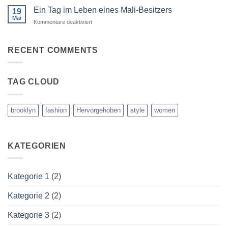
und
Mali
Ein Tag im Leben eines Mali-Besitzers
19
Abenteuer:
Mai
für
Kommentare deaktiviert
Perfekte
Ein
Harmonie
Tag
in
im
RECENT COMMENTS
der
Leben
Natur
eines
Mali-
TAG CLOUD
Besitzers
brooklyn
fashion
Hervorgehoben
style
women
KATEGORIEN
Kategorie 1
(2)
Kategorie 2
(2)
Kategorie 3
(2)